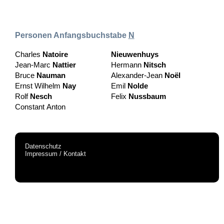
Personen Anfangsbuchstabe
N
Charles
Natoire
Nieuwenhuys
Jean-Marc
Nattier
Hermann
Nitsch
Bruce
Nauman
Alexander-Jean
Noël
Ernst Wilhelm
Nay
Emil
Nolde
Rolf
Nesch
Felix
Nussbaum
Constant Anton
Datenschutz
Impressum / Kontakt