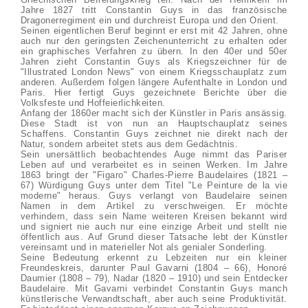
Jahre 1827 tritt Constantin Guys in das französische
Dragonerregiment ein und durchreist Europa und den Orient.
Seinen eigentlichen Beruf beginnt er erst mit 42 Jahren, ohne
auch nur den geringsten Zeichenunterricht zu erhalten oder
ein graphisches Verfahren zu übern. In den 40er und 50er
Jahren zieht Constantin Guys als Kriegszeichner für de
"Illustrated London News" von einem Kriegsschauplatz zum
anderen. Außerdem folgen längere Aufenthalte in London und
Paris. Hier fertigt Guys gezeichnete Berichte über die
Volksfeste und Hoffeierlichkeiten.
Anfang der 1860er macht sich der Künstler in Paris ansässig.
Diese Stadt ist von nun an Hauptschauplatz seines
Schaffens. Constantin Guys zeichnet nie direkt nach der
Natur, sondern arbeitet stets aus dem Gedächtnis.
Sein unersättlich beobachtendes Auge nimmt das Pariser
Leben auf und verarbeitet es in seinen Werken. Im Jahre
1863 bringt der "Figaro" Charles-Pierre Baudelaires (1821 –
67) Würdigung Guys unter dem Titel "Le Peinture de la vie
moderne" heraus. Guys verlangt von Baudelaire seinen
Namen in dem Artikel zu verschweigen. Er möchte
verhindern, dass sein Name weiteren Kreisen bekannt wird
und signiert nie auch nur eine einzige Arbeit und stellt nie
öffentlich aus. Auf Grund dieser Tatsache lebt der Künstler
vereinsamt und in materieller Not als genialer Sonderling.
Seine Bedeutung erkennt zu Lebzeiten nur ein kleiner
Freundeskreis, darunter Paul Gavarni (1804 – 66), Honoré
Daumier (1808 – 79), Nadar (1820 – 1910) und sein Entdecker
Baudelaire. Mit Gavarni verbindet Constantin Guys manch
künstlerische Verwandtschaft, aber auch seine Produktivität.